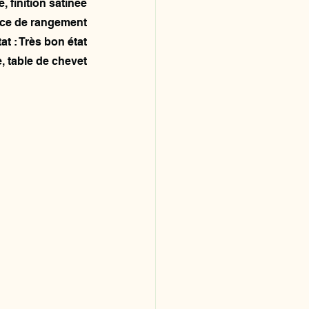
 finition satinée
ace de rangement
at : Très bon état
, table de chevet