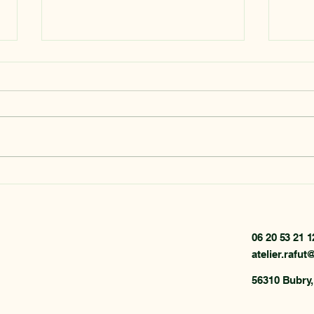
Restauration d'un meuble
Relo
d'appoint
chê
06 20 53 21 1
atelier.rafu
56310 Bubry,